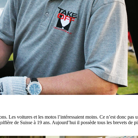
ons. Les voitures et les motos l’intéressaient moins. Ce n’est donc pas 
olfière de Suisse à 19 ans. Aujourd’hui il possède tous les brevets de pi