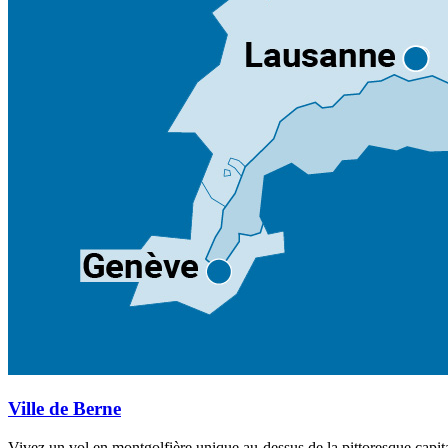
Ville de Berne
Vivez un vol en montgolfière unique au-dessus de la pittoresque capitale