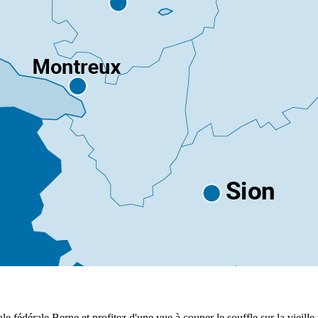
 fédérale Berne et profitez d'une vue à couper le souffle sur la vieille v